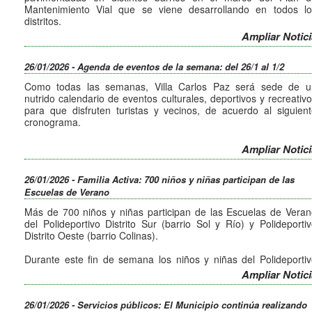
Mantenimiento Vial que se viene desarrollando en todos lo
distritos.
Ampliar Notici
Arreglo de calles de tierra en Distrito Sur y Oeste
Durante esta mañana, las cuadrillas municipales trabajaron en l
26/01/2026 - Agenda de eventos de la semana: del 26/1 al 1/2
barrios Fantasio, Villa del Río y Sol y Río, con intervencion
destinadas a mejorar el estado general de las calles de tierra
Como todas las semanas, Villa Carlos Paz será sede de u
facilitar una circulación más segura para vecinos y vecinas
nutrido calendario de eventos culturales, deportivos y recreativ
especialmente luego de las lluvias.
para que disfruten turistas y vecinos, de acuerdo al siguien
cronograma.
Bacheo en el Distrito Centro
En simultáneo, el área de mantenimiento vial realiza trabajos 
Todos los días:
Ampliar Notici
bacheo en los barrios Las Rosas (Centro de Inquilinos), Altos 
19 hs a 02 hs. Alem y Las Heras y Costanera y puent
San Pedro, Becciú, Cu-Cú y Centro, dando continuidad a la
Centenario. Paseo de los Artesanos.
tareas de reparación en sectores con mayor desgaste de l
26/01/2026 - Familia Activa: 700 niños y niñas participan de las
8 a 21 hs. Los Zorzales 241. Parque Estancia La Quinta 
calzada.
Escuelas de Verano
Memorial a Ernesto Sábato en Villa Carlos Paz.
Estas acciones forman parte de un cronograma sostenido que 
Municipio implementa de manera planificada, atendiendo la
Más de 700 niños y niñas participan de las Escuelas de Vera
Lunes 26 de enero:
particularidades de cada barrio y los pedidos de la comunidad.
del Polideportivo Distrito Sur (barrio Sol y Río) y Polideporti
9 hs. Base Cerro La Cruz. Senderismo urbano.
Distrito Oeste (barrio Colinas).
18:30 hs. Estadio Arena. Actividades Aventura VCP niños 
jóvenes.
Durante este fin de semana los niños y niñas del Polideporti
19 hs. Base Cerro La Cruz. Visitas guiadas nocturnas Cerro 
Distrito Sur compartieron su habitual campamento. La activida
Ampliar Notici
Cruz.
que forma parte del Programa Familia Activa, consistió en jueg
recreativos, aprendizaje y experiencias de vida en la naturalez
26/01/2026 - Servicios públicos: El Municipio continúa realizando
como así también los valores de compartir con sus pares est
Martes 27 de enero: