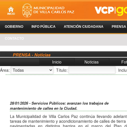
GOBIERNO
INFO PÚBLICA
ATENCIÓN CIUDADANA
PRENSA
CONTACTO
PRENSA - Noticias
Inicio
Noticias
Fo
Área:
Título:
Incl
28/01/2026 - Servicios Públicos: avanzan los trabajos de
mantenimiento de calles en la Ciudad.
La Municipalidad de Villa Carlos Paz continúa llevando adelan
tareas de mantenimiento y acondicionamiento de calles de tierra
pavimentadas en distintos barrios en el marco del Plan d