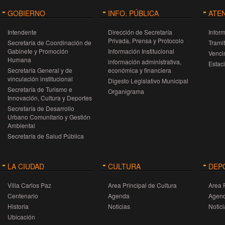
GOBIERNO
INFO. PÚBLICA
ATE
Intendente
Dirección de Secretaría
Infor
Privada, Prensa y Protocolo
Secretaría de Coordinación de
Trami
Gabinete y Promoción
Información Institucional
Venci
Humana
información administrativa,
Estac
Secretaría General y de
económica y financiera
vinculación institucional
Digesto Legislativo Municipal
Secretaría de Turismo e
Organigrama
Innovación, Cultura y Deportes
Secretaría de Desarrollo
Urbano Comunitario y Gestión
Ambiental
Secretaría de Salud Pública
LA CIUDAD
CULTURA
DEP
Villa Carlos Paz
Area Principal de Cultura
Area 
Centenario
Agenda
Agen
Historia
Noticias
Notici
Ubicación