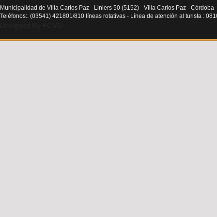
Municipalidad de Villa Carlos Paz - Liniers 50 (5152) - Villa Carlos Paz - Córdoba 
Teléfonos:. (03541) 421801/810 líneas rotativas - Línea de atención al turista : 0
Designed By FCVG