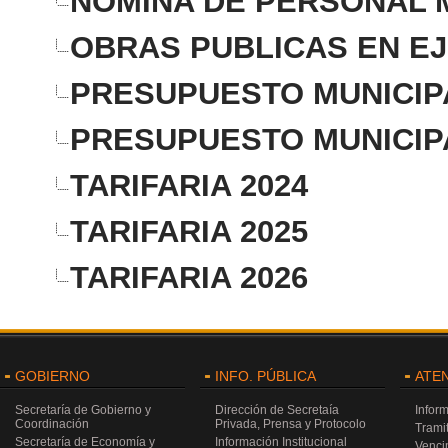
NOMINA DE PERSONAL 
OBRAS PUBLICAS EN E
PRESUPUESTO MUNICIPA
PRESUPUESTO MUNICIPA
TARIFARIA 2024
TARIFARIA 2025
TARIFARIA 2026
GOBIERNO
INFO. PÚBLICA
ATE
Secretaría de Gobierno y
Dirección de Secretaía
Infor
Coordinación
Privada, Prensa y Protocolo
Trami
Secretaría de Economía y
Información Institucional
Venci