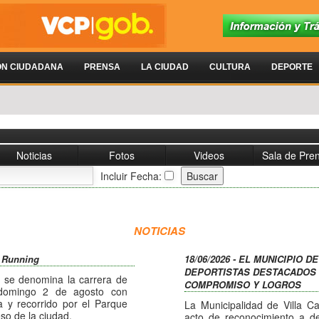
ÓN CIUDADANA
PRENSA
LA CIUDAD
CULTURA
DEPORTE
Noticias
Fotos
Videos
Sala de Pre
Incluir Fecha:
NOTICIAS
l Running
18/06/2026 - EL MUNICIPIO 
DEPORTISTAS DESTACADOS 
 se denomina la carrera de
COMPROMISO Y LOGROS
 domingo 2 de agosto con
a y recorrido por el Parque
La Municipalidad de Villa C
so de la ciudad.
acto de reconocimiento a de