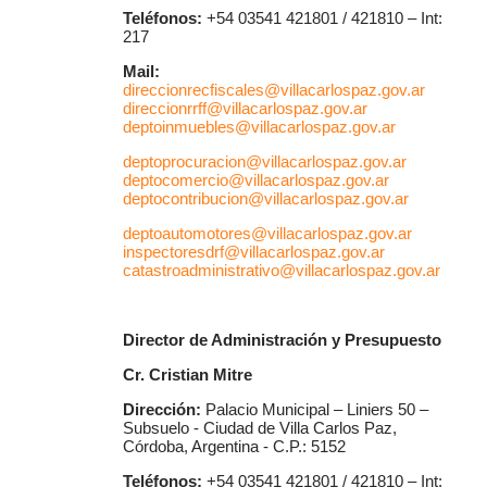
Teléfonos:
+54 03541 421801 / 421810 – Int:
217
Mail:
direccionrecfiscales@villacarlospaz.gov.ar
direccionrrff@villacarlospaz.gov.ar
deptoinmuebles@villacarlospaz.gov.ar
deptoprocuracion@villacarlospaz.gov.ar
deptocomercio@villacarlospaz.gov.ar
deptocontribucion@villacarlospaz.gov.ar
deptoautomotores@villacarlospaz.gov.ar
inspectoresdrf@villacarlospaz.gov.ar
catastroadministrativo@villacarlospaz.gov.ar
Director de Administración y Presupuesto
Cr. Cristian Mitre
Dirección:
Palacio Municipal – Liniers 50 –
Subsuelo - Ciudad de Villa Carlos Paz,
Córdoba, Argentina - C.P.: 5152
Teléfonos:
+54 03541 421801 / 421810 – Int: