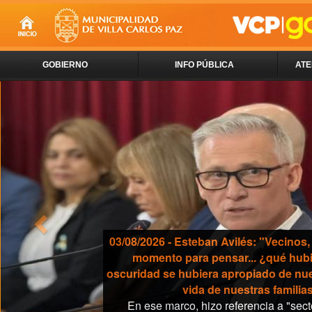
GOBIERNO
INFO PÚBLICA
ATE
Previous
03/08/2026 - Esteban Avilés: "Vecino
momento para pensar... ¿qué hubie
oscuridad se hubiera apropiado de nue
vida de nuestras familia
En ese marco, hizo referencia a "sect