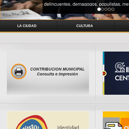
delincuentes, demagogos, populistas, me
se encuentran fuera de la ley y a quiene
tipo de pertenencia espiritual ni víncul
carlospacense".
LA CIUDAD
CULTURA
“Hubiéramos tenido la costa del lago cer
San Roque y los countries; las monta
cemento y barrios cerrados; y una ciudad 
en torre”, sostuvo el intend
“Hubiéramos tenido una ciudad atra
contaminación ambiental, con un basural
sin obras de saneamiento, pudriendo nues
lago”, agregó.
“Los desarrollistas se hubieran llevado 
avanzando sin controles y priorizand