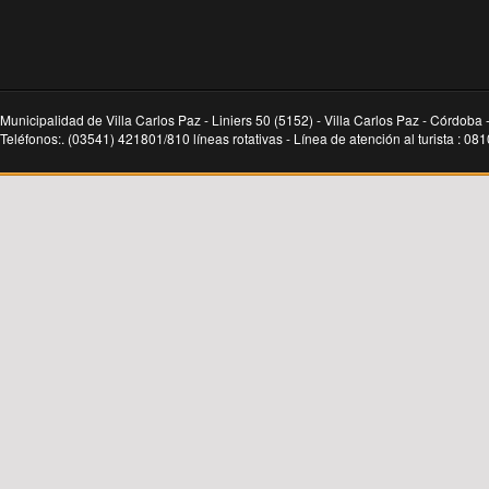
Municipalidad de Villa Carlos Paz - Liniers 50 (5152) - Villa Carlos Paz - Córdoba 
Teléfonos:. (03541) 421801/810 líneas rotativas - Línea de atención al turista : 0