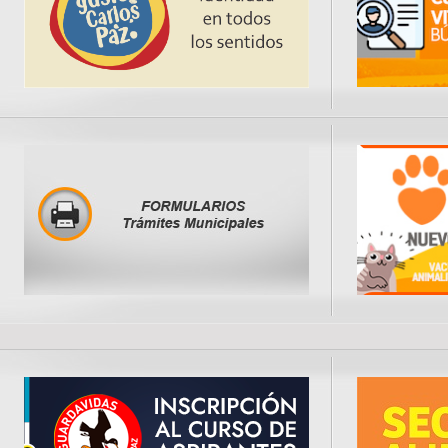
particulares por encima del patrimon
carlospacenses. Los vecinos estaría
pagando el doble de lo que realmente
servicios y abonando obras que nunca
nuestros barrios estarían olvidados: si
iluminación, sin servicios de salud 
actividades deportivas, culturales y recrea
los centros vecinales menospreciado
intendente.
“Queridos vecinos: vivamos con pasió
única. Tengamos orgullo y un profu
pertenencia a nuestra identidad ca
Defendamos nuestra forma de vivir y
juntos para seguir construyendo esos
hacen comunidad”, concl