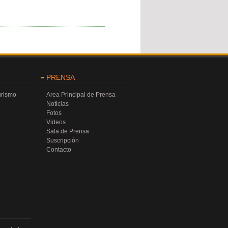
PRENSA
urismo
Area Principal de Prensa
Noticias
Fotos
Videos
Sala de Prensa
Suscripción
Contacto