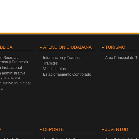
ÚBLICA
ATENCIÓN CIUDADANA
TURISMO
de Secretaía
Información y Trámites
Area Principal de T
rensa y Protocolo
Tramites
 Institucional
Vencimientos
 administrativa,
Estacionamiento Controlado
y financiera
islativo Municipal
ma
A
DEPORTE
JUVENTUD