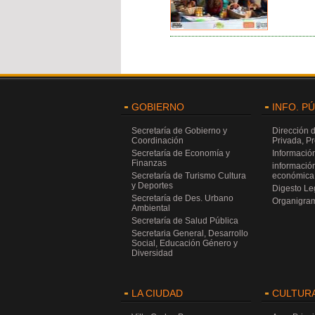
GOBIERNO
INFO. P
Secretaría de Gobierno y
Dirección 
Coordinación
Privada, P
Secretaría de Economía y
Información
Finanzas
información
Secretaría de Turismo Cultura
económica 
y Deportes
Digesto Leg
Secretaría de Des. Urbano
Organigra
Ambiental
Secretaría de Salud Pública
Secretaria General, Desarrollo
Social, Educación Género y
Diversidad
LA CIUDAD
CULTUR