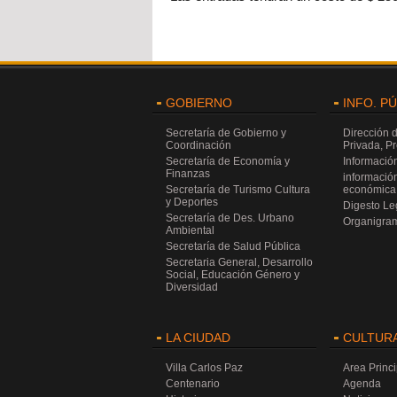
GOBIERNO
INFO. P
Secretaría de Gobierno y
Dirección 
Coordinación
Privada, P
Secretaría de Economía y
Información
Finanzas
información
Secretaría de Turismo Cultura
económica 
y Deportes
Digesto Leg
Secretaría de Des. Urbano
Organigra
Ambiental
Secretaría de Salud Pública
Secretaria General, Desarrollo
Social, Educación Género y
Diversidad
LA CIUDAD
CULTUR
Villa Carlos Paz
Area Princi
Centenario
Agenda