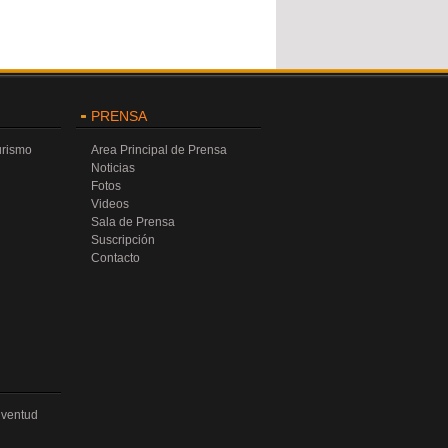
PRENSA
urismo
Area Principal de Prensa
Noticias
Fotos
Videos
Sala de Prensa
Suscripción
Contacto
uventud