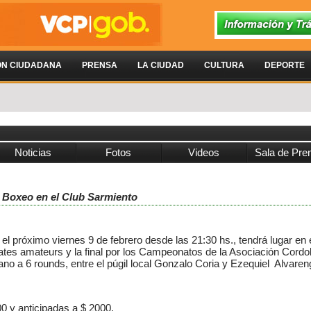
ÓN CIUDADANA
PRENSA
LA CIUDAD
CULTURA
DEPORTE
Noticias
Fotos
Videos
Sala de Pre
e Boxeo en el Club Sarmiento
el próximo viernes 9 de febrero desde las 21:30 hs., tendrá lugar en
tes amateurs y la final por los Campeonatos de la Asociación Cord
no a 6 rounds, entre el púgil local Gonzalo Coria y Ezequiel Alvare
0 y anticipadas a $ 2000.