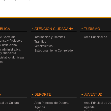
ÚBLICA
ATENCIÓN CIUDADANA
TURISMO
de Secretaía
Información y Trámites
Area Principal de T
rensa y Protocolo
Tramites
 Institucional
Vencimientos
 administrativa,
Estacionamiento Controlado
y financiera
islativo Municipal
ma
A
DEPORTE
JUVENTUD
pal de Cultura
Area Principal de Deporte
Area Principal de J
Agenda
Agenda