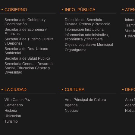
GOBIERNO
INFO. PÚBLICA
ATE
Secretaría de Gobierno y
Dirección de Secretaía
Infor
Coordinación
Privada, Prensa y Protocolo
Trami
Secretaría de Economía y
Información Institucional
Venci
Finanzas
información administrativa,
Estac
Secretaría de Turismo Cultura
económica y financiera
y Deportes
Digesto Legislativo Municipal
Secretaría de Des. Urbano
Organigrama
Ambiental
Secretaría de Salud Pública
Secretaria General, Desarrollo
Social, Educación Género y
Diversidad
LA CIUDAD
CULTURA
DEP
Villa Carlos Paz
Area Principal de Cultura
Area 
Centenario
Agenda
Agen
Historia
Noticias
Notici
Ubicación
Turismo