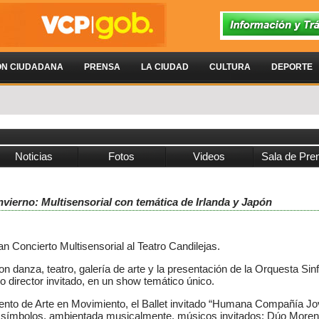
ÓN CIUDADANA
PRENSA
LA CIUDAD
CULTURA
DEPORTE
Noticias
Fotos
Videos
Sala de Pre
vierno: Multisensorial con temática de Irlanda y Japón
ran Concierto Multisensorial al Teatro Candilejas.
n danza, teatro, galería de arte y la presentación de la Orquesta Sin
irector invitado, en un show temático único.
to de Arte en Movimiento, el Ballet invitado “Humana Compañía Jove
y símbolos, ambientada musicalmente, músicos invitados: Dúo Moreno–