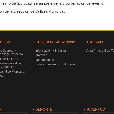
Teatro de la ciudad; serán parte de la programación del evento.
ón de la Dirección de Cultura Municipal.
ÚBLICA
ATENCIÓN CIUDADANA
TURISMO
de Secretaía
Información y Trámites
Area Principal de T
rensa y Protocolo
Tramites
 Institucional
Vencimientos
 administrativa,
Estacionamiento Controlado
y financiera
islativo Municipal
ma
A
DEPORTE
JUVENTUD