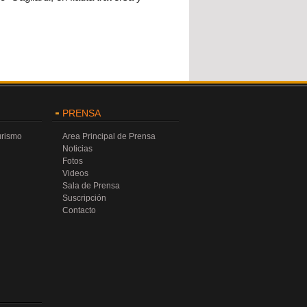
PRENSA
urismo
Area Principal de Prensa
Noticias
Fotos
Videos
Sala de Prensa
Suscripción
Contacto