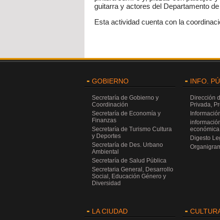
guitarra y actores del Departamento de 
Esta actividad cuenta con la coordinaci
GOBIERNO
INFO. P
Secretaría de Gobierno y
Dirección 
Coordinación
Privada, P
Secretaría de Economía y
Información
Finanzas
información
Secretaría de Turismo Cultura
económica 
y Deportes
Digesto Leg
Secretaría de Des. Urbano
Organigra
Ambiental
Secretaría de Salud Pública
Secretaria General, Desarrollo
Social, Educación Género y
Diversidad
LA CIUDAD
CULTUR