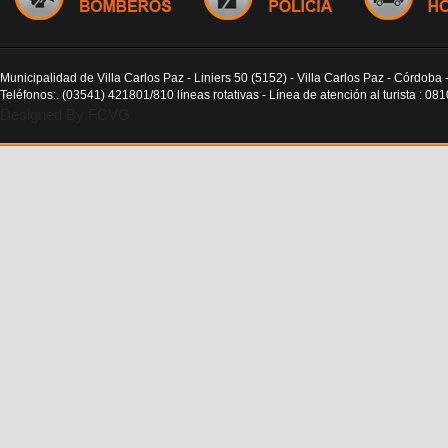
Municipalidad de Villa Carlos Paz - Liniers 50 (5152) - Villa Carlos Paz - Córdoba 
Teléfonos:. (03541) 421801/810 líneas rotativas - Línea de atención al turista : 0
Designed By FCVG