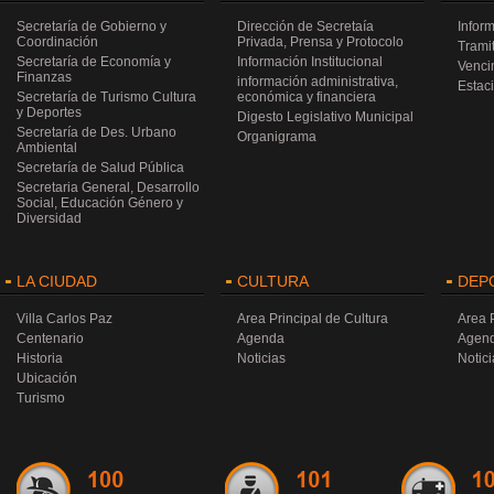
Secretaría de Gobierno y
Dirección de Secretaía
Infor
Coordinación
Privada, Prensa y Protocolo
Trami
Secretaría de Economía y
Información Institucional
Venci
Finanzas
información administrativa,
Estac
Secretaría de Turismo Cultura
económica y financiera
y Deportes
Digesto Legislativo Municipal
Secretaría de Des. Urbano
Organigrama
Ambiental
Secretaría de Salud Pública
Secretaria General, Desarrollo
Social, Educación Género y
Diversidad
LA CIUDAD
CULTURA
DEP
Villa Carlos Paz
Area Principal de Cultura
Area 
Centenario
Agenda
Agen
Historia
Noticias
Notici
Ubicación
Turismo