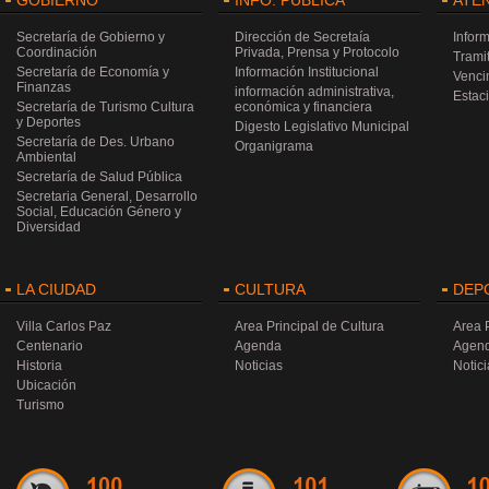
GOBIERNO
INFO. PÚBLICA
ATE
Secretaría de Gobierno y
Dirección de Secretaía
Infor
Coordinación
Privada, Prensa y Protocolo
Trami
Secretaría de Economía y
Información Institucional
Venci
Finanzas
información administrativa,
Estac
Secretaría de Turismo Cultura
económica y financiera
y Deportes
Digesto Legislativo Municipal
Secretaría de Des. Urbano
Organigrama
Ambiental
Secretaría de Salud Pública
Secretaria General, Desarrollo
Social, Educación Género y
Diversidad
LA CIUDAD
CULTURA
DEP
Villa Carlos Paz
Area Principal de Cultura
Area 
Centenario
Agenda
Agen
Historia
Noticias
Notici
Ubicación
Turismo