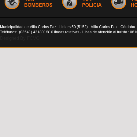
Municipalidad de Villa Carlos Paz - Liniers 50 (5152) - Villa Carlos Paz - Córdoba 
Teléfonos:. (03541) 421801/810 líneas rotativas - Línea de atención al turista : 0
Designed By FCVG