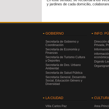
y jardines de cada domicilio, colabora
GOBIERNO
INFO. P
Secretaría de Gobierno y
Dirección 
Coordinación
Privada, P
Secretaría de Economía y
Información
Finanzas
información
Secretaría de Turismo Cultura
económica 
y Deportes
Digesto Leg
Secretaría de Des. Urbano
Organigra
Ambiental
Secretaría de Salud Pública
Secretaria General, Desarrollo
Social, Educación Género y
Diversidad
LA CIUDAD
CULTUR
Villa Carlos Paz
Area Princi