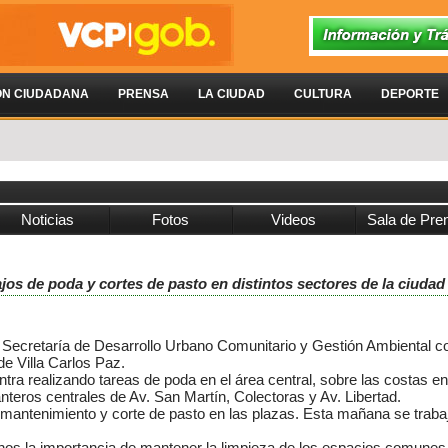
ÓN CIUDADANA
PRENSA
LA CIUDAD
CULTURA
DEPORTE
Noticias
Fotos
Videos
Sala de Pre
jos de poda y cortes de pasto en distintos sectores de la ciudad
a Secretaría de Desarrollo Urbano Comunitario y Gestión Ambiental co
e Villa Carlos Paz.
a realizando tareas de poda en el área central, sobre las costas en 
eros centrales de Av. San Martín, Colectoras y Av. Libertad.
mantenimiento y corte de pasto en las plazas. Esta mañana se traba
inos la importancia de mantener la limpieza de los espacios comunes