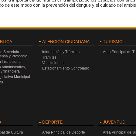
ndo de este modo con la prevención del dengue y el cuidado del ambie
ÚBLICA
ATENCIÓN CIUDADANA
TURISMO
de Secretaía
Información y Trámites
Area Principal de T
rensa y Protocolo
Tramites
 Institucional
Vencimientos
 administrativa,
Estacionamiento Controlado
y financiera
islativo Municipal
ma
A
DEPORTE
JUVENTUD
pal de Cultura
Area Principal de Deporte
Area Principal de J