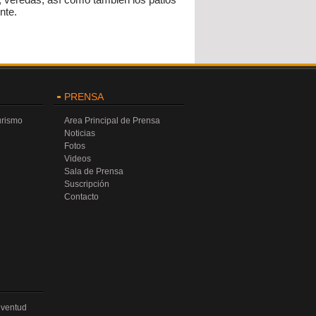
nte.
PRENSA
urismo
Area Principal de Prensa
Noticias
Fotos
Videos
Sala de Prensa
Suscripción
Contacto
uventud