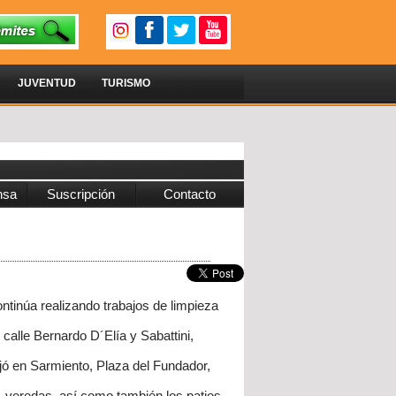
JUVENTUD
TURISMO
nsa
Suscripción
Contacto
ntinúa realizando trabajos de limpieza
calle Bernardo D´Elía y Sabattini,
jó en Sarmiento, Plaza del Fundador,
, veredas, así como también los patios