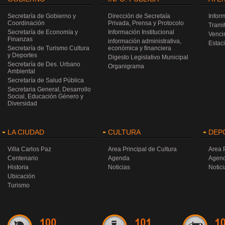
Secretaría de Gobierno y
Dirección de Secretaía
Infor
Coordinación
Privada, Prensa y Protocolo
Trami
Secretaría de Economía y
Información Institucional
Venci
Finanzas
información administrativa,
Estac
Secretaría de Turismo Cultura
económica y financiera
y Deportes
Digesto Legislativo Municipal
Secretaría de Des. Urbano
Organigrama
Ambiental
Secretaría de Salud Pública
Secretaria General, Desarrollo
Social, Educación Género y
Diversidad
LA CIUDAD
CULTURA
DEP
Villa Carlos Paz
Area Principal de Cultura
Area 
Centenario
Agenda
Agen
Historia
Noticias
Notici
Ubicación
Turismo