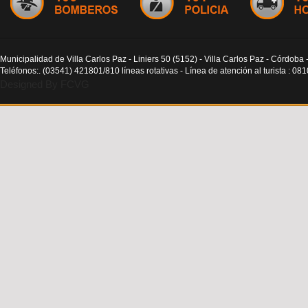
Municipalidad de Villa Carlos Paz - Liniers 50 (5152) - Villa Carlos Paz - Córdoba 
Teléfonos:. (03541) 421801/810 líneas rotativas - Línea de atención al turista : 0
Designed By FCVG