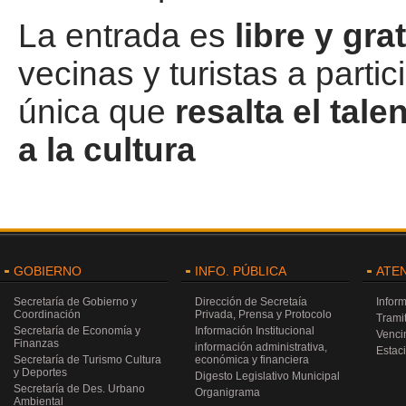
La entrada es
libre y gra
vecinas y turistas a parti
única que
resalta el tal
a la cultura
GOBIERNO
INFO. PÚBLICA
ATE
Secretaría de Gobierno y
Dirección de Secretaía
Infor
Coordinación
Privada, Prensa y Protocolo
Trami
Secretaría de Economía y
Información Institucional
Venci
Finanzas
información administrativa,
Estac
Secretaría de Turismo Cultura
económica y financiera
y Deportes
Digesto Legislativo Municipal
Secretaría de Des. Urbano
Organigrama
Ambiental