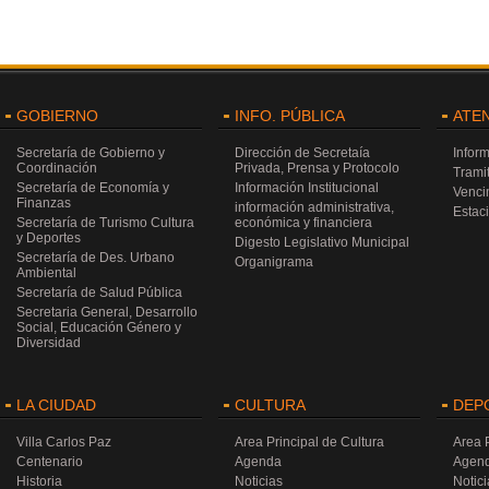
GOBIERNO
INFO. PÚBLICA
ATE
Secretaría de Gobierno y
Dirección de Secretaía
Infor
Coordinación
Privada, Prensa y Protocolo
Trami
Secretaría de Economía y
Información Institucional
Venci
Finanzas
información administrativa,
Estac
Secretaría de Turismo Cultura
económica y financiera
y Deportes
Digesto Legislativo Municipal
Secretaría de Des. Urbano
Organigrama
Ambiental
Secretaría de Salud Pública
Secretaria General, Desarrollo
Social, Educación Género y
Diversidad
LA CIUDAD
CULTURA
DEP
Villa Carlos Paz
Area Principal de Cultura
Area 
Centenario
Agenda
Agen
Historia
Noticias
Notici