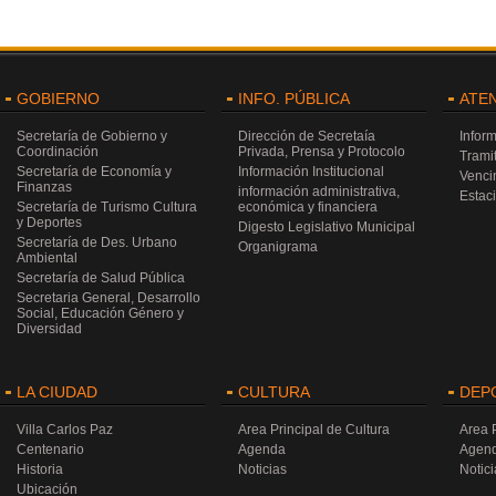
GOBIERNO
INFO. PÚBLICA
ATE
Secretaría de Gobierno y
Dirección de Secretaía
Infor
Coordinación
Privada, Prensa y Protocolo
Trami
Secretaría de Economía y
Información Institucional
Venci
Finanzas
información administrativa,
Estac
Secretaría de Turismo Cultura
económica y financiera
y Deportes
Digesto Legislativo Municipal
Secretaría de Des. Urbano
Organigrama
Ambiental
Secretaría de Salud Pública
Secretaria General, Desarrollo
Social, Educación Género y
Diversidad
LA CIUDAD
CULTURA
DEP
Villa Carlos Paz
Area Principal de Cultura
Area 
Centenario
Agenda
Agen
Historia
Noticias
Notici
Ubicación