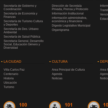
Secretaría de Gobierno y
Dirección de Secretaía
Infor
Coordinación
Privada, Prensa y Protocolo
Trami
Secretaría de Economía y
Información Institucional
Venci
Finanzas
información administrativa,
Estac
Secretaría de Turismo Cultura
económica y financiera
y Deportes
Digesto Legislativo Municipal
Secretaría de Des. Urbano
Organigrama
Ambiental
Secretaría de Salud Pública
Secretaria General, Desarrollo
Social, Educación Género y
Diversidad
LA CIUDAD
CULTURA
DEP
Villa Carlos Paz
Area Principal de Cultura
Area 
Centenario
Agenda
Agen
Historia
Noticias
Notici
Ubicación
Turismo