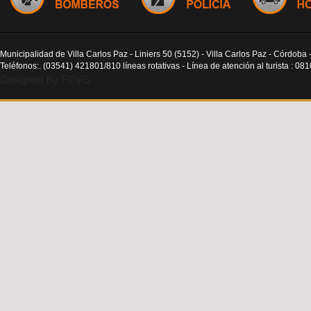
Municipalidad de Villa Carlos Paz - Liniers 50 (5152) - Villa Carlos Paz - Córdoba 
Teléfonos:. (03541) 421801/810 líneas rotativas - Línea de atención al turista : 0
Designed By FCVG