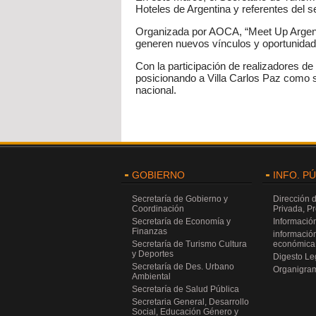
Hoteles de Argentina y referentes del se
Organizada por AOCA, “Meet Up Argenti
generen nuevos vínculos y oportunidad
Con la participación de realizadores d
posicionando a Villa Carlos Paz como s
nacional.
GOBIERNO
INFO. P
Secretaría de Gobierno y
Dirección 
Coordinación
Privada, P
Secretaría de Economía y
Información
Finanzas
información
Secretaría de Turismo Cultura
económica 
y Deportes
Digesto Leg
Secretaría de Des. Urbano
Organigra
Ambiental
Secretaría de Salud Pública
Secretaria General, Desarrollo
Social, Educación Género y