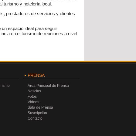
 turismo y hotelería local.
, prestadores de servicios y clientes
 un espacio ideal para seguir
cia en el turismo de reuniones a nivel
PRENSA
urismo
Area Principal de Prensa
Noticias
Fotos
Videos
Sala de Prensa
Suscripción
Contacto