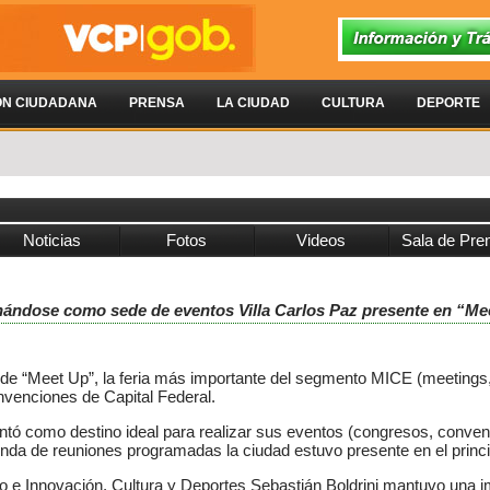
ÓN CIUDADANA
PRENSA
LA CIUDAD
CULTURA
DEPORTE
Noticias
Fotos
Videos
Sala de Pre
onándose como sede de eventos Villa Carlos Paz presente en “Me
 de “Meet Up”, la feria más importante del segmento MICE (meetings, 
nvenciones de Capital Federal.
ntó como destino ideal para realizar sus eventos (congresos, conve
enda de reuniones programadas la ciudad estuvo presente en el princ
o e Innovación, Cultura y Deportes Sebastián Boldrini mantuvo una i