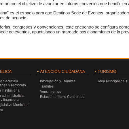
ctor con el objetivo de avanzar en futuros convenios que beneficien al
na” es el espacio para que Destinos Sede de Eventos, organizadores
es de negocio.
e ferias, congresos y convenciones, este encuentro se configura como
ede de eventos, apuntalando un marcado posicionamiento de la provin
ÚBLICA
ATENCIÓN CIUDADANA
TURISMO
de Secretaía
Información y Trámites
Area Principal de T
rensa y Protocolo
Tramites
 Institucional
Vencimientos
 administrativa,
Estacionamiento Controlado
y financiera
islativo Municipal
ma