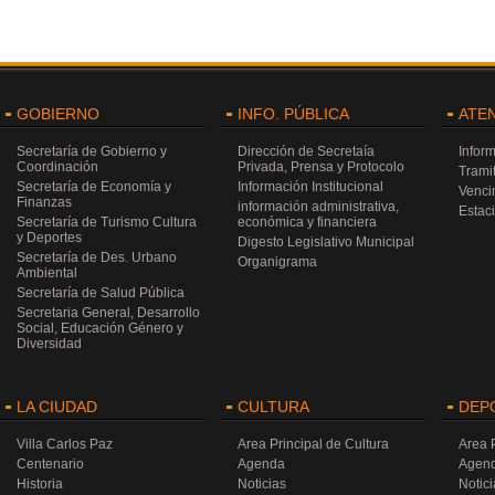
GOBIERNO
INFO. PÚBLICA
ATE
Secretaría de Gobierno y
Dirección de Secretaía
Infor
Coordinación
Privada, Prensa y Protocolo
Trami
Secretaría de Economía y
Información Institucional
Venci
Finanzas
información administrativa,
Estac
Secretaría de Turismo Cultura
económica y financiera
y Deportes
Digesto Legislativo Municipal
Secretaría de Des. Urbano
Organigrama
Ambiental
Secretaría de Salud Pública
Secretaria General, Desarrollo
Social, Educación Género y
Diversidad
LA CIUDAD
CULTURA
DEP
Villa Carlos Paz
Area Principal de Cultura
Area 
Centenario
Agenda
Agen
Historia
Noticias
Notici