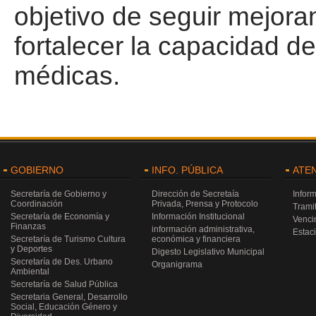
objetivo de seguir mejora
fortalecer la capacidad 
médicas.
GOBIERNO
INFO. PÚBLICA
ATE
Secretaría de Gobierno y
Dirección de Secretaía
Infor
Coordinación
Privada, Prensa y Protocolo
Trami
Secretaría de Economía y
Información Institucional
Venci
Finanzas
información administrativa,
Estac
Secretaría de Turismo Cultura
económica y financiera
y Deportes
Digesto Legislativo Municipal
Secretaría de Des. Urbano
Organigrama
Ambiental
Secretaría de Salud Pública
Secretaria General, Desarrollo
Social, Educación Género y