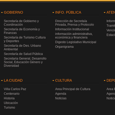
GOBIERNO
INFO. PÚBLICA
ATE
Secretaría de Gobierno y
Dirección de Secretaía
Infor
Coordinación
Privada, Prensa y Protocolo
Trami
Secretaría de Economía y
Información Institucional
Venci
Finanzas
información administrativa,
Estac
Secretaría de Turismo Cultura
económica y financiera
y Deportes
Digesto Legislativo Municipal
Secretaría de Des. Urbano
Organigrama
Ambiental
Secretaría de Salud Pública
Secretaria General, Desarrollo
Social, Educación Género y
Diversidad
LA CIUDAD
CULTURA
DEP
Villa Carlos Paz
Area Principal de Cultura
Area 
Centenario
Agenda
Agen
Historia
Noticias
Notici
Ubicación
Turismo