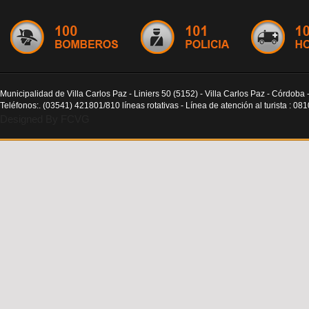
Municipalidad de Villa Carlos Paz - Liniers 50 (5152) - Villa Carlos Paz - Córdoba 
Teléfonos:. (03541) 421801/810 líneas rotativas - Línea de atención al turista : 0
Designed By FCVG