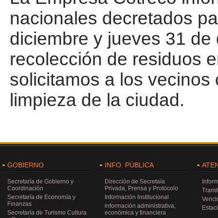
nacionales decretados pa
diciembre y jueves 31 de 
recolección de residuos en
solicitamos a los vecinos
limpieza de la ciudad.
GOBIERNO
INFO. PÚBLICA
ATE
Secretaría de Gobierno y
Dirección de Secretaía
Infor
Coordinación
Privada, Prensa y Protocolo
Trami
Secretaría de Economía y
Información Institucional
Venci
Finanzas
información administrativa,
Estac
Secretaría de Turismo Cultura
económica y financiera