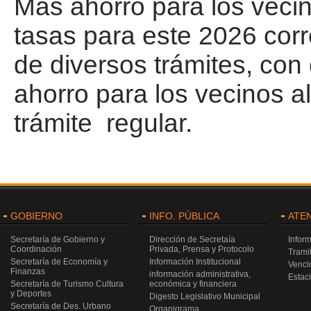
Más ahorro para los vecin
tasas para este 2026 cor
de diversos trámites, con
ahorro para los vecinos a
trámite regular.
GOBIERNO
INFO. PÚBLICA
ATE
Secretaría de Gobierno y
Dirección de Secretaía
Infor
Coordinación
Privada, Prensa y Protocolo
Trami
Secretaría de Economía y
Información Institucional
Venci
Finanzas
información administrativa,
Estac
Secretaría de Turismo Cultura
económica y financiera
y Deportes
Digesto Legislativo Municipal
Secretaría de Des. Urbano
Organigrama