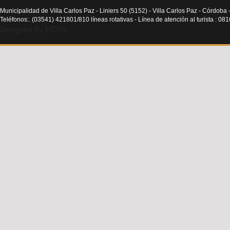
Municipalidad de Villa Carlos Paz - Liniers 50 (5152) - Villa Carlos Paz - Córdoba 
Teléfonos:. (03541) 421801/810 líneas rotativas - Línea de atención al turista : 0
Designed By FCVG