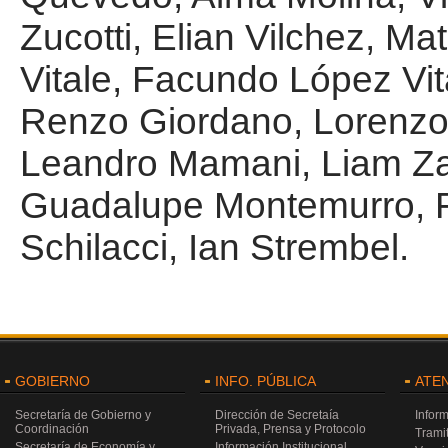
Zucotti, Elian Vilchez, Ma
Vitale, Facundo López Vit
Renzo Giordano, Lorenzo
Leandro Mamani, Liam Z
Guadalupe Montemurro, Fr
Schilacci, Ian Strembel.
GOBIERNO
INFO. PÚBLICA
ATE
Secretaría de Gobierno y
Dirección de Secretaía
Infor
Coordinación
Privada, Prensa y Protocolo
Trami
Secretaría de Economía y
Información Institucional