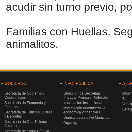
acudir sin turno previo, p
Familias con Huellas. Se
animalitos.
GOBIERNO
INFO. PÚBLICA
ATE
Secretaría de Gobierno y
Dirección de Secretaía
Infor
Coordinación
Privada, Prensa y Protocolo
Trami
Secretaría de Economía y
Información Institucional
Venci
Finanzas
información administrativa,
Estac
Secretaría de Turismo Cultura
económica y financiera
y Deportes
Digesto Legislativo Municipal
Secretaría de Des. Urbano
Organigrama
Ambiental
Secretaría de Salud Pública