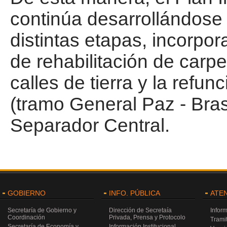
continúa desarrollándose
distintas etapas, incorp
de rehabilitación de carp
calles de tierra y la refu
(tramo General Paz - Bras
Separador Central.
GOBIERNO
INFO. PÚBLICA
ATE
Secretaría de Gobierno y
Dirección de Secretaía
Infor
Coordinación
Privada, Prensa y Protocolo
Trami
Secretaría de Economía y
Información Institucional