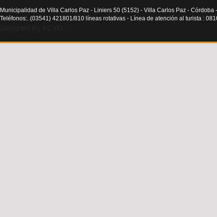
Municipalidad de Villa Carlos Paz - Liniers 50 (5152) - Villa Carlos Paz - Córdoba 
Teléfonos:. (03541) 421801/810 líneas rotativas - Línea de atención al turista : 0
Designed By FCVG