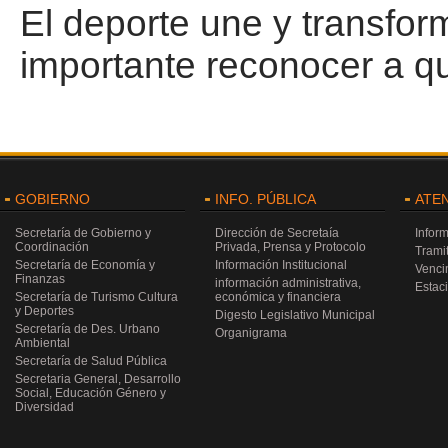
El deporte une y transfor
importante reconocer a q
GOBIERNO
INFO. PÚBLICA
ATE
Secretaría de Gobierno y
Dirección de Secretaía
Infor
Coordinación
Privada, Prensa y Protocolo
Trami
Secretaría de Economía y
Información Institucional
Venci
Finanzas
información administrativa,
Estac
Secretaría de Turismo Cultura
económica y financiera
y Deportes
Digesto Legislativo Municipal
Secretaría de Des. Urbano
Organigrama
Ambiental
Secretaría de Salud Pública
Secretaria General, Desarrollo
Social, Educación Género y
Diversidad