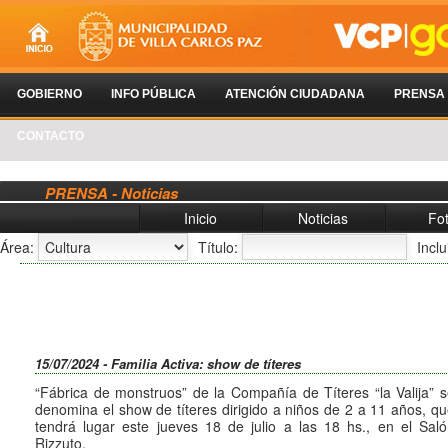
GOBIERNO
INFO PÚBLICA
ATENCIÓN CIUDADANA
PRENSA
CONTACTO
PRENSA - Noticias
Inicio
Noticias
Fo
Área:
Título:
Incl
15/07/2024 - Familia Activa: show de títeres
“Fábrica de monstruos” de la Compañía de Títeres “la Valija” 
denomina el show de títeres dirigido a niños de 2 a 11 años, q
tendrá lugar este jueves 18 de julio a las 18 hs., en el Sal
Rizzuto.