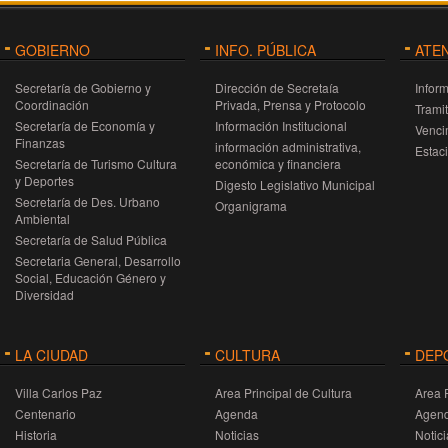
GOBIERNO
INFO. PÚBLICA
ATE
Secretaría de Gobierno y
Dirección de Secretaía
Infor
Coordinación
Privada, Prensa y Protocolo
Trami
Secretaría de Economía y
Información Institucional
Venci
Finanzas
información administrativa,
Estac
Secretaría de Turismo Cultura
económica y financiera
y Deportes
Digesto Legislativo Municipal
Secretaría de Des. Urbano
Organigrama
Ambiental
Secretaría de Salud Pública
Secretaria General, Desarrollo
Social, Educación Género y
Diversidad
LA CIUDAD
CULTURA
DEP
Villa Carlos Paz
Area Principal de Cultura
Area 
Centenario
Agenda
Agen
Historia
Noticias
Notici