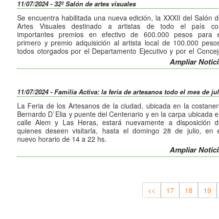
11/07/2024 - 32º Salón de artes visuales
reservar de manera gratuita, sus ubicaciones.
Se encuentra habilitada una nueva edición, la XXXII del Salón 
Artes Visuales destinado a artistas de todo el país co
importantes premios en efectivo de 600.000 pesos para e
primero y premio adquisición al artista local de 100.000 peso
todos otorgados por el Departamento Ejecutivo y por el Conce
de Representantes.
Ampliar Notici
En esta edición, la disciplina elegida es la pintura con la temátic
libre.
Este certamen premia diversas disciplinas fomentando e
11/07/2024 - Familia Activa: la feria de artesanos todo el mes de ju
potencial artístico y espíritu creativo. Es el más importante med
que tiene la ciudad para estimular y reconocer a los artistas 
La Feria de los Artesanos de la ciudad, ubicada en la costane
todo el país, reafirmando así su compromiso cultural.
Bernardo D`Elia y puente del Centenario y en la carpa ubicada 
La entrega de premios de las obras seleccionadas se realizará 
calle Alem y Las Heras, estará nuevamente a disposición d
día 16 de julio de 2024 en el Salón Rizzuto (Av. Cárcano 75 
quienes deseen visitarla, hasta el domingo 28 de julio, en 
esta ciudad) a las 19:30 hs., inaugurando así la exhibición q
nuevo horario de 14 a 22 hs.
permanecerá abiertas hasta el 14 de agosto de 2023.
La Asociación de Artesanos Villa Carlos Paz, la Agrupació
Ampliar Notici
Las bases se encuentran disponibles en el Salón Rizzuto (Av
Cultural Artesanos Independientes, Artesanos Unidos Carlos P
Cárcano 75) o al teléfono 3541- 436400.
y Artesanos Independientes son las agrupaciones que forma
parte de dicha feria, que tiene entrada libre y gratuita.
<<
17
18
19