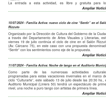
La entrada a esta actividad, es libre y gratuita para lo
interesados.
Ampliar Notici
15/07/2024 - Familia Activa: nuevo ciclo de cine “Sentir” en el Sal
Rizzuto
Organizado por la Dirección de Cultura del Gobierno de la Ciud
a través del Departamento de Artes Visuales y Literarias, es
viernes 19 de julio continúa el ciclo de cine en el Salón Rizzu
(Av. Cárcano 75), en este caso con una propuesta denominad
“Sentir” con los sentimientos como eje de la propuesta.
Esta actividad, que cuenta con la selección y coordinación 
Ampliar Notici
Raúl Ceballos, tendrá su tercera proyección este viernes a l
19:30 hs., con el film “Puan” protagonizado por Marcelo Subiotto
11/07/2024 - Familia Activa: Noche de tango en el Auditorio Munici
Leonardo Sbaraglia.
La entrada a este evento es libre y gratuita.
Como parte de las numerosas actividades culturale
programadas para estas vacaciones invernales en el marco de
ciclo “Culturarte”, este sábado 13 de julio desde las 20:30 hs., 
Auditorio Municipal (Liniers 50) tendrá un espectáculo de prim
nivel, una noche a puro tango con artistas de primera línea.
Con entradas agotadas para la primera función, se dispus
Ampliar Notici
nuevas localidades para una segunda función que tendrá luga
desde las 22 hs.
Los interesados deberán comunicarse al Te.: 436404 par