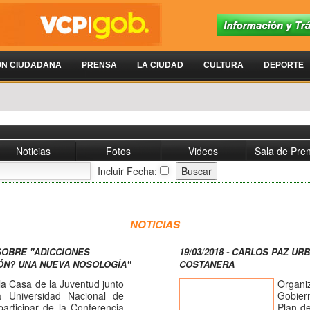
ÓN CIUDADANA
PRENSA
LA CIUDAD
CULTURA
DEPORTE
Noticias
Fotos
Videos
Sala de Pre
Incluir Fecha:
NOTICIAS
 SOBRE "ADICCIONES
19/03/2018 - CARLOS PAZ U
IÓN? UNA NUEVA NOSOLOGÍA"
COSTANERA
la Casa de la Juventud junto
Organi
a Universidad Nacional de
Gobier
participar de la Conferencia
Plan de