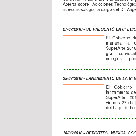
Abierta sobre "Adicciones Tecnológic
nueva nosología" a cargo del Dr. Áng
En el marco del Plan Integral Tri
Asistencia de los Consumos Problemá
tendrá lugar el viernes 3 de agos
27/07/2018 - SE PRESENTÓ LA 6° ED
el IPEM 359, ubicado en Azopardo e 
Para confirmar asistencia pueden co
El Gobierno d
3541-15376
mañana la 6
plandeprevencionvcp@gmail.com
/
ca
SuperArte 2018
gran convoca
colegios pú
participarán de
En las distintas
alumnos van a 
25/07/2018 - LANZAMIENTO DE LA 6°
comprometers
saludable. Re
El Gobierno 
está orientado
lanzamiento de
temática de 
SuperArte 20
problemático d
viernes 27 de j
motivación del 
del Lago de la 
El Secretario
Comienza as
Cultos, Partici
programa, don
Municipio, Dar
públicos de en
el lanzamiento
van a mostr
edición de e
10/06/2018 - DEPORTES, MÚSICA Y 
comprometers
resultado de un