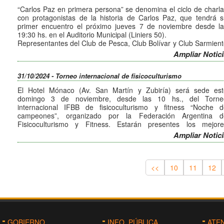
“Carlos Paz en primera persona” se denomina el ciclo de charl
con protagonistas de la historia de Carlos Paz, que tendrá 
primer encuentro el próximo jueves 7 de noviembre desde la
19:30 hs. en el Auditorio Municipal (Liniers 50).
Representantes del Club de Pesca, Club Bolívar y Club Sarmien
compartirán experiencias, historias y anécdotas del básquet loc
Ampliar Notici
a cargo de ex jugadores, técnicos, directivos y aficionados.
Esta actividad es organizada por la Comisión de Identidad de 
31/10/2024 - Torneo internacional de fisicoculturismo
ciudad, con entrada libre y gratuita para vecinos y turistas.
El Hotel Mónaco (Av. San Martín y Zubiría) será sede est
domingo 3 de noviembre, desde las 10 hs., del Torne
internacional IFBB de fisicoculturismo y fitness “Noche d
campeones”, organizado por la Federación Argentina d
Fisicoculturismo y Fitness. Estarán presentes los mejore
exponentes de la especialidad de toda la Argentina.
Ampliar Notici
<<
10
11
12
GOBIERNO
INFO. PÚBLICA
ATE