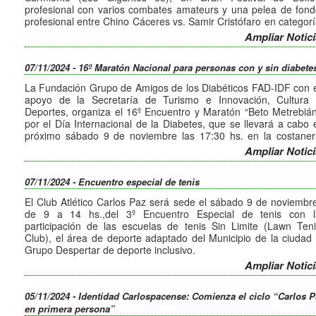
profesional con varios combates amateurs y una pelea de fon
profesional entre Chino Cáceres vs. Samir Cristófaro en categor
livianos.
Ampliar Notici
Las entradas tendrán un costo de $ 5000 anticipadas y $ 6000 
la puerta del club, el día de la pelea.
07/11/2024 - 16º Maratón Nacional para personas con y sin diabete
La Fundación Grupo de Amigos de los Diabéticos FAD-IDF con 
apoyo de la Secretaría de Turismo e Innovación, Cultura 
Deportes, organiza el 16º Encuentro y Maratón “Beto Metrebiá
por el Día Internacional de la Diabetes, que se llevará a cabo 
próximo sábado 9 de noviembre las 17:30 hs. en la costaner
(junto a la Sala de Convenciones Municipal) con una distancia 
Ampliar Notici
1k y otra de 5k.
Para participar de la misma, los interesados deben inscribirse 
07/11/2024 - Encuentro especial de tenis
mismo día en el lugar antes de la largada.
El Club Atlético Carlos Paz será sede el sábado 9 de noviembr
de 9 a 14 hs.,del 3º Encuentro Especial de tenis con l
participación de las escuelas de tenis Sin Limite (Lawn Ten
Club), el área de deporte adaptado del Municipio de la ciudad
Grupo Despertar de deporte inclusivo.
Los encuentros se llevarán a cabo en las instalaciones del Cl
Ampliar Notici
Atlético Carlos Paz comenzando las actividades a las 9 hs., c
un ágape y brindis desde las 13 hs. culminando la jornada a l
05/11/2024 - Identidad Carlospacense: Comienza el ciclo “Carlos 
14 hs.
en primera persona”