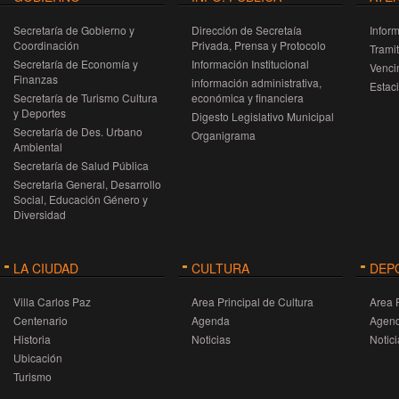
Secretaría de Gobierno y
Dirección de Secretaía
Infor
Coordinación
Privada, Prensa y Protocolo
Trami
Secretaría de Economía y
Información Institucional
Venci
Finanzas
información administrativa,
Estac
Secretaría de Turismo Cultura
económica y financiera
y Deportes
Digesto Legislativo Municipal
Secretaría de Des. Urbano
Organigrama
Ambiental
Secretaría de Salud Pública
Secretaria General, Desarrollo
Social, Educación Género y
Diversidad
LA CIUDAD
CULTURA
DEP
Villa Carlos Paz
Area Principal de Cultura
Area 
Centenario
Agenda
Agen
Historia
Noticias
Notici
Ubicación
Turismo