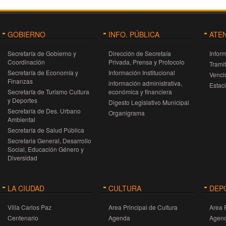
turismo de reuniones a nivel nacional.
Además, se erradicaron tres microbasurales detectados en lo
barrios Colinas y Carlos Paz Sierras, sobre los caminos qu
conducen a Cabalango y Estancia Vieja. Así como también en 
GOBIERNO
INFO. PÚBLICA
ATE
camino a las Cien Curvas en barrio Costa Azul.
Secretaría de Gobierno y
Dirección de Secretaía
Infor
Coordinación
Privada, Prensa y Protocolo
Trami
Secretaría de Economía y
Información Institucional
Venci
Finanzas
información administrativa,
Estac
Secretaría de Turismo Cultura
económica y financiera
y Deportes
Digesto Legislativo Municipal
Secretaría de Des. Urbano
Organigrama
Ambiental
Secretaría de Salud Pública
Secretaria General, Desarrollo
Social, Educación Género y
Diversidad
LA CIUDAD
CULTURA
DEP
Villa Carlos Paz
Area Principal de Cultura
Area 
Centenario
Agenda
Agen