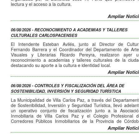
lectura y el acceso a la cultura.
La actividad se desarrollará el próximo domingo 9 de agosto, 
Ampliar Notici
10 a 13 hs, en la Plazoleta del Reloj Cu Cú.
06/08/2026 - RECONOCIMIENTO A ACADEMIAS Y TALLERES
Quienes se acerquen podrán recorrer los distintos stands 
CULTURALES CARLOSPACENSES
encontrar una gran variedad de libros usados en excelent
estado, con opciones para todos los gustos y edades: novela
El Intendente Esteban Avilés, junto al Director de Cultur
historia, policiales, suspenso, literatura infantil, biografías
Fernando Barrera y el Coordinador del Departamento de Arte
muchos otros títulos.
Visuales y Literarias Ricardo Pereyra, realizaron ayer u
reconocimiento a academias y talleres culturales de la ciud
La feria constituye una excelente oportunidad para descubri
destacando su aporte a la cultura e identidad local.
nuevas lecturas, intercambiar recomendaciones y acompañar e
Gestos y Muecas, Escuela de Teatro Taty Luciano, Tendiend
Ampliar Notici
trabajo que realiza la Biblioteca José H. Porto en la promoción 
Puentes, Teatro Musical Carlos Paz, Peques Teatro, Atelier Fri
la cultura y la lectura en nuestra ciudad. La entrada es libre
y Taller de Arte Naimin fueron las academias y tallere
gratuita.
06/08/2026 - CONTROLES Y FISCALIZACIÓN DEL ÁREA DE
reconocidos.
SOSTENIBILIDAD, INVERSIÓN Y SEGURIDAD TURÍSTICA
En tal sentido, celebramos a nuestras academias y tallere
porque detrás de cada propuesta hay horas de dedicación 
La Municipalidad de Villa Carlos Paz, a través del Departamen
constancia que nos enriquecen como comunidad.
de Sostenibilidad, Inversión y Seguridad Turística, llevó adelan
El arte une y transforma, por ese motivo, es muy important
un operativo conjunto de fiscalización junto a la Asociació
reconocer a quienes son sus formadores y protagonistas.
Inmobiliaria de Villa Carlos Paz y el Colegio Profesional d
Corredores Públicos Inmobiliarios de la Provincia de Córdob
(CPCPI).
Ampliar Notici
Durante la jornada se realizaron inspecciones en distinto